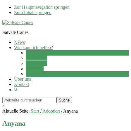
Zur Hauptnavigation springen
Zum Inhalt springen
Salvate Canes
News
Wie kann ich helfen?
Adoption
Pflegestelle
Patenschaft
Ehrenamt
Spenden
Über uns
Kontakt
Show
Search
Webseite
durchsuchen
Hide
Search
Aktuelle Seite:
Start
/
Adoptiert
/
Anyana
Anyana