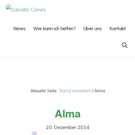
Zur
Zum
Hauptnavigation
Inhalt
SALVATE
CANES
springen
springen
News
Wie kann ich helfen?
Über uns
Kontakt
Show
Searc
Aktuelle Seite:
Start
/
Adoptiert
/
Alma
Alma
20. Dezember 2014