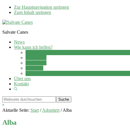
Zur Hauptnavigation springen
Zum Inhalt springen
Salvate Canes
News
Wie kann ich helfen?
Adoption
Pflegestelle
Patenschaft
Ehrenamt
Spenden
Über uns
Kontakt
Show
Search
Webseite
durchsuchen
Hide
Search
Aktuelle Seite:
Start
/
Adoptiert
/
Alba
Alba