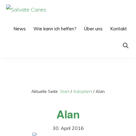
Zur
Zum
Hauptnavigation
Inhalt
SALVATE
CANES
springen
springen
News
Wie kann ich helfen?
Über uns
Kontakt
Show
Searc
Aktuelle Seite:
Start
/
Adoptiert
/
Alan
Alan
30. April 2016