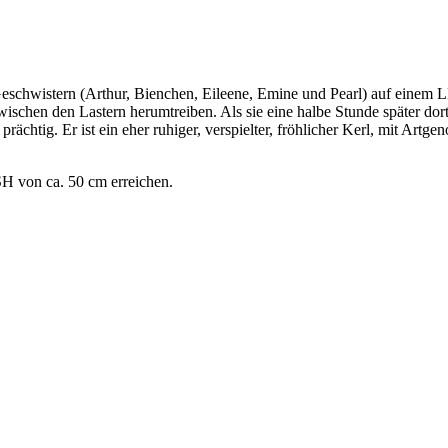
 Geschwistern (Arthur, Bienchen, Eileene, Emine und Pearl) auf eine
ischen den Lastern herumtreiben. Als sie eine halbe Stunde später dort
rächtig. Er ist ein eher ruhiger, verspielter, fröhlicher Kerl, mit Artge
SH von ca. 50 cm erreichen.