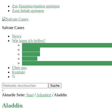
Zur Hauptnavigation springen
Zum Inhalt springen
Salvate Canes
News
Wie kann ich helfen?
Adoption
Pflegestelle
Patenschaft
Ehrenamt
Spenden
Über uns
Kontakt
Show
Search
Webseite
durchsuchen
Hide
Search
Aktuelle Seite:
Start
/
Adoptiert
/
Aladdin
Aladdin