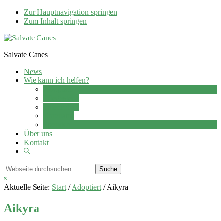
Zur Hauptnavigation springen
Zum Inhalt springen
Salvate Canes
News
Wie kann ich helfen?
Adoption
Pflegestelle
Patenschaft
Ehrenamt
Spenden
Über uns
Kontakt
Show
Search
Webseite
durchsuchen
Hide
Search
Aktuelle Seite:
Start
/
Adoptiert
/
Aikyra
Aikyra