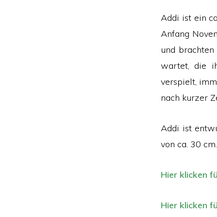
Addi ist ein c
Anfang Novem
und brachten 
wartet, die i
verspielt, im
nach kurzer Ze
Addi ist entw
von ca. 30 cm.
Hier klicken f
Hier klicken f