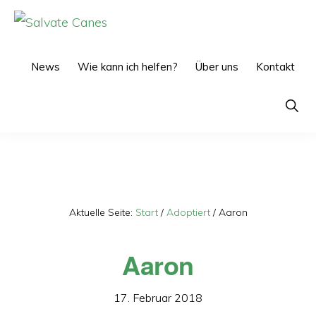
Zur
Zum
Hauptnavigation
Inhalt
SALVATE
CANES
springen
springen
News
Wie kann ich helfen?
Über uns
Kontakt
Show
Searc
Aktuelle Seite:
Start
/
Adoptiert
/
Aaron
Aaron
17. Februar 2018