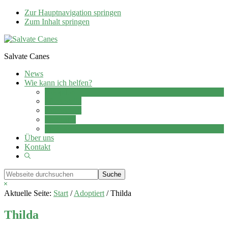
Zur Hauptnavigation springen
Zum Inhalt springen
Salvate Canes
News
Wie kann ich helfen?
Adoption
Pflegestelle
Patenschaft
Ehrenamt
Spenden
Über uns
Kontakt
Show
Search
Webseite
durchsuchen
Hide
Search
Aktuelle Seite:
Start
/
Adoptiert
/
Thilda
Thilda