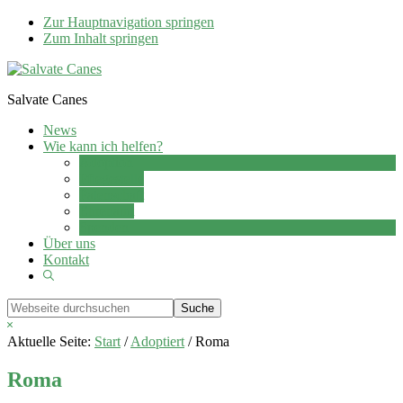
Zur Hauptnavigation springen
Zum Inhalt springen
Salvate Canes
News
Wie kann ich helfen?
Adoption
Pflegestelle
Patenschaft
Ehrenamt
Spenden
Über uns
Kontakt
Show
Search
Webseite
durchsuchen
Hide
Search
Aktuelle Seite:
Start
/
Adoptiert
/
Roma
Roma