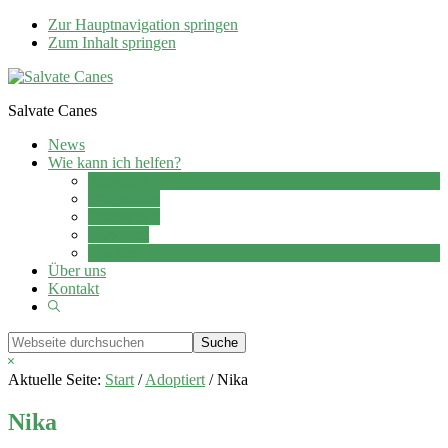
Zur Hauptnavigation springen
Zum Inhalt springen
Salvate Canes
News
Wie kann ich helfen?
Adoption
Pflegestelle
Patenschaft
Ehrenamt
Spenden
Über uns
Kontakt
Show
Search
Webseite
durchsuchen
Hide
Search
Aktuelle Seite:
Start
/
Adoptiert
/
Nika
Nika