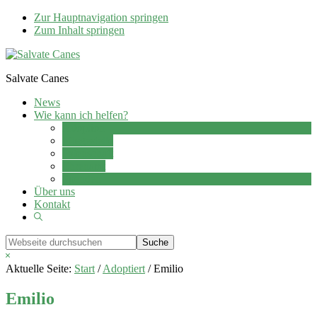
Zur Hauptnavigation springen
Zum Inhalt springen
Salvate Canes
News
Wie kann ich helfen?
Adoption
Pflegestelle
Patenschaft
Ehrenamt
Spenden
Über uns
Kontakt
Show
Search
Webseite
durchsuchen
Hide
Search
Aktuelle Seite:
Start
/
Adoptiert
/
Emilio
Emilio