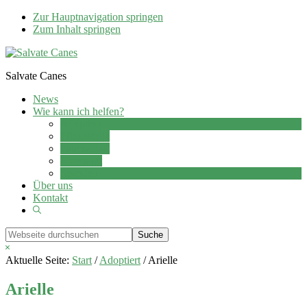
Zur Hauptnavigation springen
Zum Inhalt springen
Salvate Canes
News
Wie kann ich helfen?
Adoption
Pflegestelle
Patenschaft
Ehrenamt
Spenden
Über uns
Kontakt
Show
Search
Webseite
durchsuchen
Hide
Search
Aktuelle Seite:
Start
/
Adoptiert
/
Arielle
Arielle