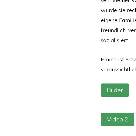
sehr kleiner 
wurde sie rec
eigene Famili
freundlich, ve
sozialisiert.
Emina ist ent
voraussichtli
Bilder
Video 2