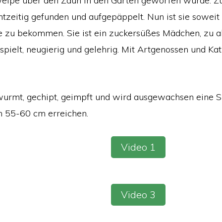
Welpe über den Zaun in den Garten geworfen wurde. Z
htzeitig gefunden und aufgepäppelt. Nun ist sie soweit
e zu bekommen. Sie ist ein zuckersüßes Mädchen, zu a
rspielt, neugierig und gelehrig. Mit Artgenossen und Kat
wurmt, gechipt, geimpft und wird ausgewachsen eine 
ch 55-60 cm erreichen.
Video 1
Video 3