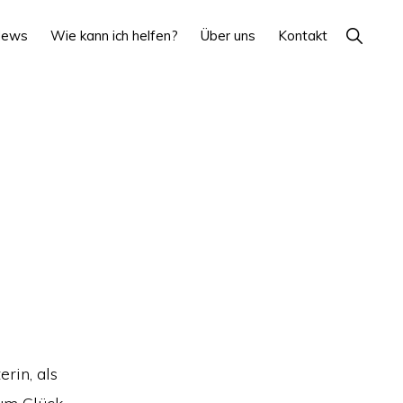
Show
News
Wie kann ich helfen?
Über uns
Kontakt
Search
rin, als