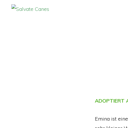
Zur
Zum
Hauptnavigation
Inhalt
SALVATE
CANES
springen
springen
ADOPTIERT A
Emina ist eine