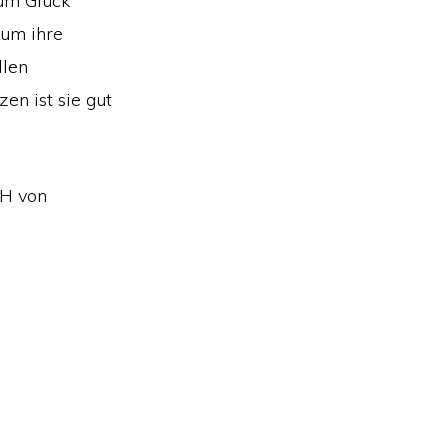
um Glück
 um ihre
llen
zen ist sie gut
SH von