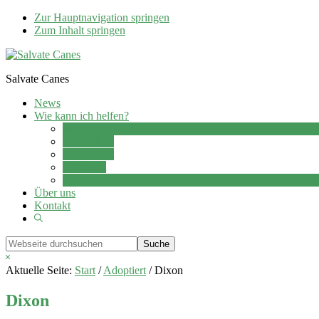
Zur Hauptnavigation springen
Zum Inhalt springen
Salvate Canes
News
Wie kann ich helfen?
Adoption
Pflegestelle
Patenschaft
Ehrenamt
Spenden
Über uns
Kontakt
Show
Search
Webseite
durchsuchen
Hide
Search
Aktuelle Seite:
Start
/
Adoptiert
/
Dixon
Dixon