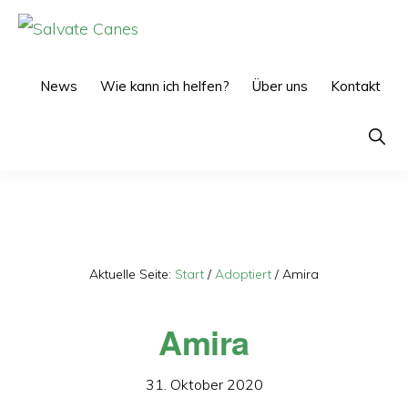
Zur
Zum
Hauptnavigation
Inhalt
SALVATE
CANES
springen
springen
News
Wie kann ich helfen?
Über uns
Kontakt
Show
Searc
Aktuelle Seite:
Start
/
Adoptiert
/
Amira
Amira
31. Oktober 2020