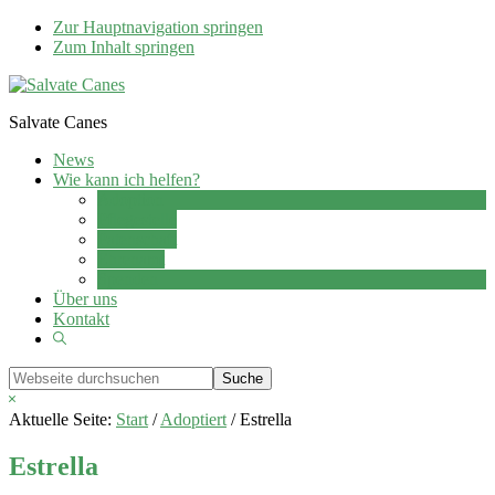
Zur Hauptnavigation springen
Zum Inhalt springen
Salvate Canes
News
Wie kann ich helfen?
Adoption
Pflegestelle
Patenschaft
Ehrenamt
Spenden
Über uns
Kontakt
Show
Search
Webseite
durchsuchen
Hide
Search
Aktuelle Seite:
Start
/
Adoptiert
/
Estrella
Estrella