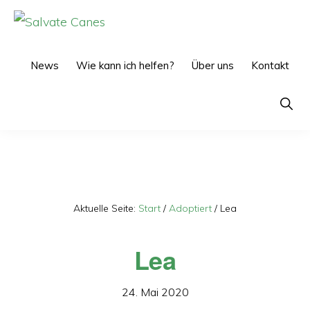
Zur
Zum
Hauptnavigation
Inhalt
SALVATE
CANES
springen
springen
News
Wie kann ich helfen?
Über uns
Kontakt
Show
Searc
Aktuelle Seite:
Start
/
Adoptiert
/
Lea
Lea
24. Mai 2020