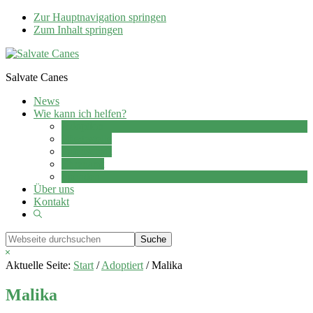
Zur Hauptnavigation springen
Zum Inhalt springen
Salvate Canes
News
Wie kann ich helfen?
Adoption
Pflegestelle
Patenschaft
Ehrenamt
Spenden
Über uns
Kontakt
Show
Search
Webseite
durchsuchen
Hide
Search
Aktuelle Seite:
Start
/
Adoptiert
/
Malika
Malika