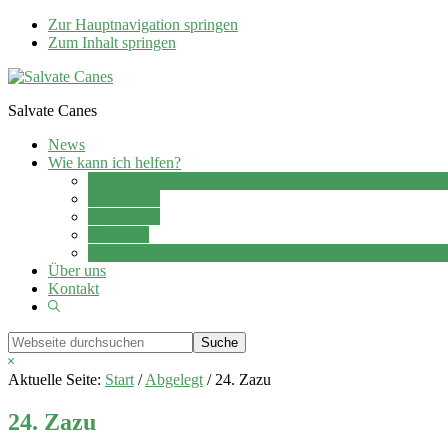
Zur Hauptnavigation springen
Zum Inhalt springen
Salvate Canes
News
Wie kann ich helfen?
Adoption
Pflegestelle
Patenschaft
Ehrenamt
Spenden
Über uns
Kontakt
Show
Search
Webseite
durchsuchen
Hide
Search
Aktuelle Seite:
Start
/
Abgelegt
/
24. Zazu
24. Zazu