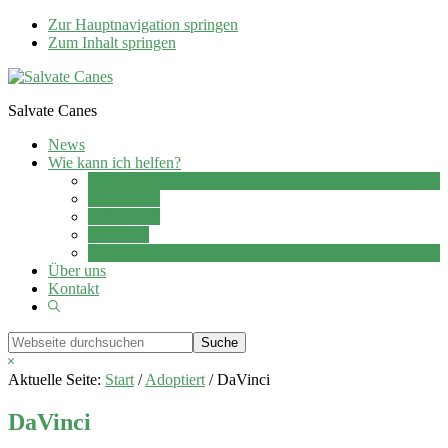
Zur Hauptnavigation springen
Zum Inhalt springen
Salvate Canes
News
Wie kann ich helfen?
Adoption
Pflegestelle
Patenschaft
Ehrenamt
Spenden
Über uns
Kontakt
Show
Search
Webseite
durchsuchen
Hide
Search
Aktuelle Seite:
Start
/
Adoptiert
/
DaVinci
DaVinci