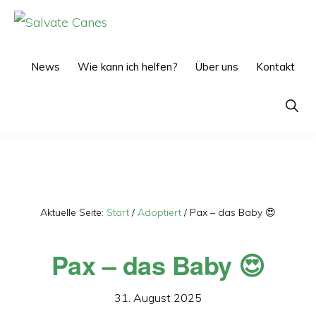
Zur
Zum
Hauptnavigation
Inhalt
SALVATE
CANES
springen
springen
News
Wie kann ich helfen?
Über uns
Kontakt
Show
Searc
Aktuelle Seite:
Start
/
Adoptiert
/
Pax – das Baby 😍
Pax – das Baby 😍
31. August 2025