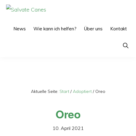
Zur
Zum
Hauptnavigation
Inhalt
SALVATE
CANES
springen
springen
News
Wie kann ich helfen?
Über uns
Kontakt
Show
Searc
Aktuelle Seite:
Start
/
Adoptiert
/
Oreo
Oreo
10. April 2021