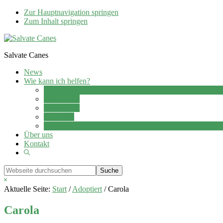
Zur Hauptnavigation springen
Zum Inhalt springen
Salvate Canes
News
Wie kann ich helfen?
Adoption
Pflegestelle
Patenschaft
Ehrenamt
Spenden
Über uns
Kontakt
Show
Search
Webseite
durchsuchen
Hide
Search
Aktuelle Seite:
Start
/
Adoptiert
/
Carola
Carola