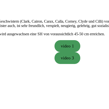
eschwistern (Clark, Cairon, Carax, Calla, Corney, Clyde und Cilli) vo
r auch, ist sehr freundlich, verspielt, neugierig, gelehrig, gut sozialisi
e wird ausgewachsen eine SH von voraussichtlich 45-50 cm erreichen.
video 1
video 3