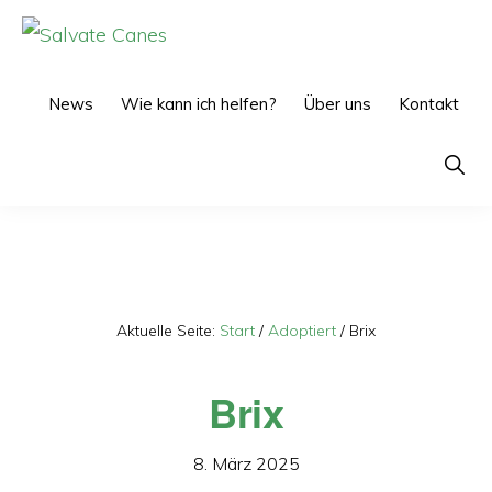
Zur
Zum
Hauptnavigation
Inhalt
SALVATE
CANES
springen
springen
News
Wie kann ich helfen?
Über uns
Kontakt
Show
Searc
Aktuelle Seite:
Start
/
Adoptiert
/
Brix
Brix
8. März 2025