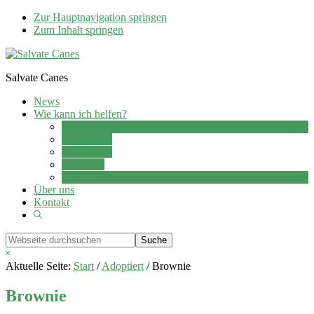
Zur Hauptnavigation springen
Zum Inhalt springen
Salvate Canes
News
Wie kann ich helfen?
Adoption
Pflegestelle
Patenschaft
Ehrenamt
Spenden
Über uns
Kontakt
Show
Search
Webseite
durchsuchen
Hide
Search
Aktuelle Seite:
Start
/
Adoptiert
/
Brownie
Brownie