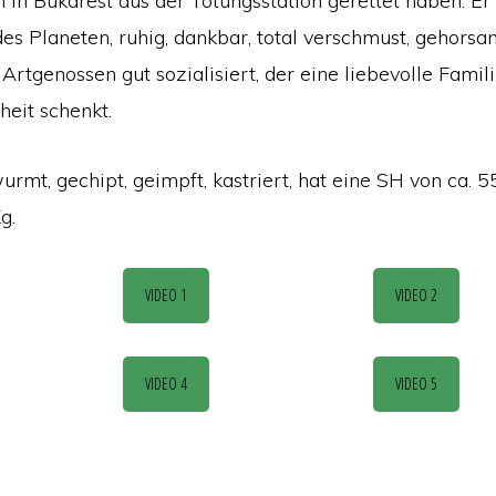
 in Bukarest aus der Tötungsstation gerettet haben. Er 
es Planeten, ruhig, dankbar, total verschmust, gehorsa
Artgenossen gut sozialisiert, der eine liebevolle Famili
eit schenkt.
wurmt, gechipt, geimpft, kastriert, hat eine SH von ca. 
g.
VIDEO 1
VIDEO 2
VIDEO 4
VIDEO 5