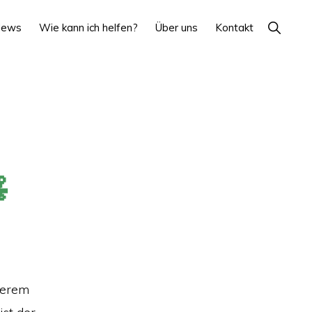
Show
News
Wie kann ich helfen?
Über uns
Kontakt
Search

nserem