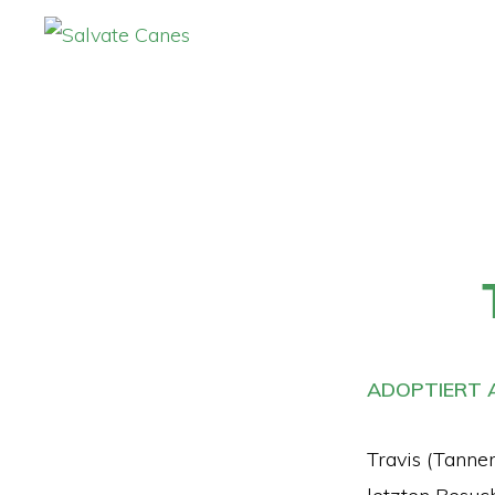
Zur
Zum
Hauptnavigation
Inhalt
SALVATE
CANES
springen
springen
ADOPTIERT A
Travis (Tanner