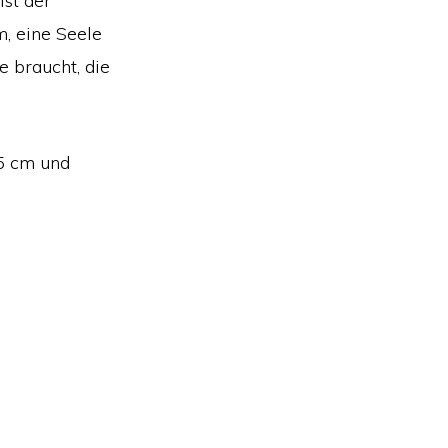
ist der
m, eine Seele
e braucht, die
55 cm und