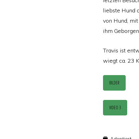
letzten Besuch
liebste Hund d
von Hund, mit 
ihm Geborgenh
Travis ist ent
wiegt ca. 23 K
BILDER
VIDEO 3
Adoptiert