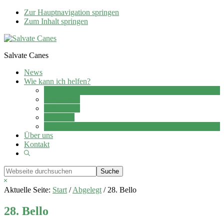
Zur Hauptnavigation springen
Zum Inhalt springen
Salvate Canes
News
Wie kann ich helfen?
Adoption
Pflegestelle
Patenschaft
Ehrenamt
Spenden
Über uns
Kontakt
Show
Search
Webseite
durchsuchen
Hide
Search
Aktuelle Seite:
Start
/
Abgelegt
/
28. Bello
28. Bello