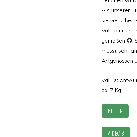
gehalten wurd
Als unserer Ti
sie viel Überr
Vali in unser
genießen 😊. S
muss), sehr an
Artgenossen u
Vali ist entwu
ca. 7 Kg.
BILDER
VIDEO 3