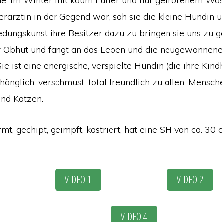
e, im Winter mit kaum Futter und nur gefrorenem Was
erärztin in der Gegend war, sah sie die kleine Hündin u
edungskunst ihre Besitzer dazu zu bringen sie uns zu g
er Obhut und fängt an das Leben und die neugewonnene 
ie ist eine energische, verspielte Hündin (die ihre Kin
hänglich, verschmust, total freundlich zu allen, Mensche
nd Katzen.
rmt, gechipt, geimpft, kastriert, hat eine SH von ca. 30
VIDEO 1
VIDEO 2
VIDEO 4