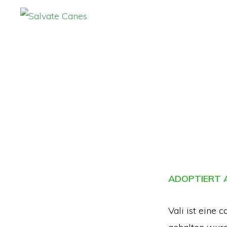
Zur
Zum
Hauptnavigation
Inhalt
SALVATE
CANES
springen
springen
ADOPTIERT A
Vali ist eine 