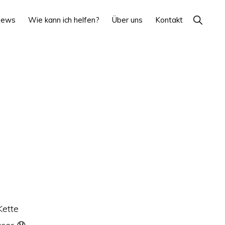
Show
News
Wie kann ich helfen?
Über uns
Kontakt
Search
Kette