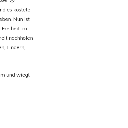
ser 😞.
nd es kostete
eben. Nun ist
Freiheit zu
dheit nachholen
n, Lindern,
 cm und wiegt