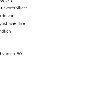
te. Als
unkontrolliert
urde von
ist, wie ihre
ndlich,
 von ca. 50-