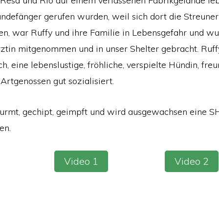
Resa und Rio auf einem verlassenen Fabrikgelände leb
ndefänger gerufen wurden, weil sich dort die Streuner 
en, war Ruffy und ihre Familie in Lebensgefahr und w
ztin mitgenommen und in unser Shelter gebracht. Ruffy 
, eine lebenslustige, fröhliche, verspielte Hündin, freu
 Artgenossen gut sozialisiert.
wurmt, gechipt, geimpft und wird ausgewachsen eine SH
en.
Video 1
Video 2