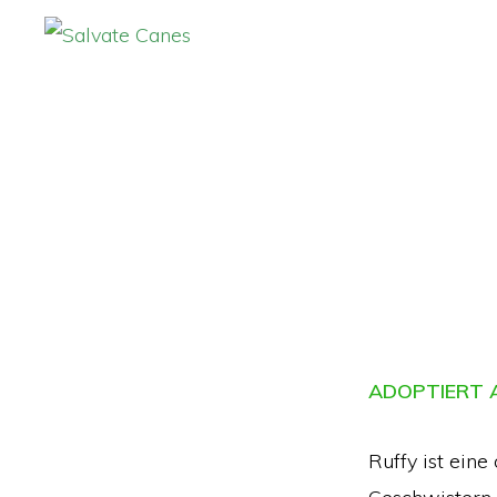
Zur
Zum
Hauptnavigation
Inhalt
SALVATE
CANES
springen
springen
ADOPTIERT A
Ruffy ist eine