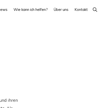
Show
News
Wie kann ich helfen?
Über uns
Kontakt
Search
und ihren