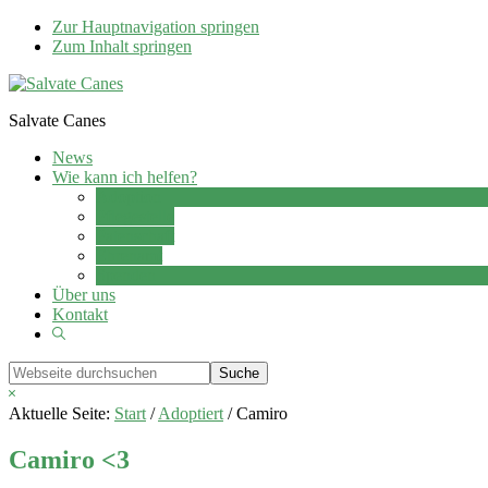
Zur Hauptnavigation springen
Zum Inhalt springen
Salvate Canes
News
Wie kann ich helfen?
Adoption
Pflegestelle
Patenschaft
Ehrenamt
Spenden
Über uns
Kontakt
Show
Search
Webseite
durchsuchen
Hide
Search
Aktuelle Seite:
Start
/
Adoptiert
/
Camiro
Camiro <3