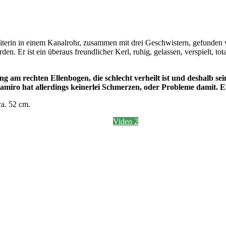
eiterin in einem Kanalrohr, zusammen mit drei Geschwistern, gefunden w
en. Er ist ein überaus freundlicher Kerl, ruhig, gelassen, verspielt, t
ng am rechten Ellenbogen, die schlecht verheilt ist und deshalb s
miro hat allerdings keinerlei Schmerzen, oder Probleme damit. Er
ca. 52 cm.
Video 2