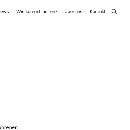
Show
News
Wie kann ich helfen?
Über uns
Kontakt
Search
fahrenen