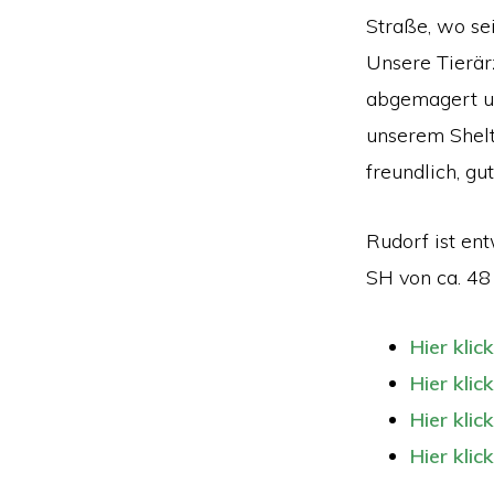
Straße, wo se
Unsere Tierärz
abgemagert und
unserem Shelt
freundlich, gu
Rudorf ist ent
SH von ca. 48
Hier klic
Hier klic
Hier klic
Hier klic