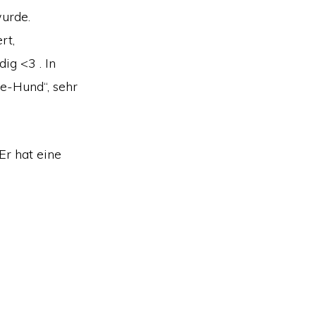
urde.
rt,
ig <3 . In
ne-Hund“, sehr
Er hat eine