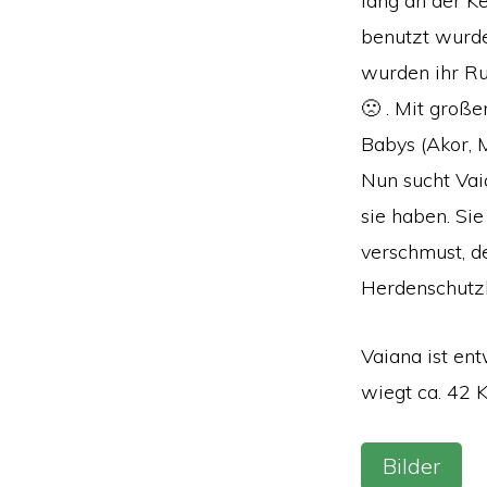
lang an der Ke
benutzt wurde
wurden ihr Ru
🙁 . Mit groß
Babys (Akor, 
Nun sucht Vaia
sie haben. Sie
verschmust, de
Herdenschutz
Vaiana ist ent
wiegt ca. 42 K
Bilder