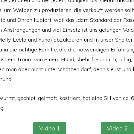
tte gehalten und bei jeder Läufigkeit als „Gebärmaschi
, um Welpen zu produzieren, die verkauft werden soll
te und Ohren kupiert, weil das „dem Standard der Rass
en Anstrengungen und viel Einsatz ist uns gelungen Vaia
Melly, Leela und Yuna) abzukaufen und in unser Shelter
na die richtige Familie, die die notwendigen Erfahrung
 ist ein Traum von einem Hund, shehr freundlich, ruhig,
n man aber nicht unterschätzen darf, denn sie ist und 
hund!
wurmt, gechipt, geimpft, kastriert, hat eine SH von ca.
g.
Video 1
Video 2