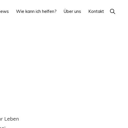
Show
News
Wie kann ich helfen?
Über uns
Kontakt
Search
ihr Leben