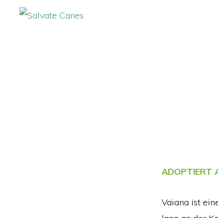
Zur
Zum
Hauptnavigation
Inhalt
SALVATE
CANES
springen
springen
ADOPTIERT A
Vaiana ist ein