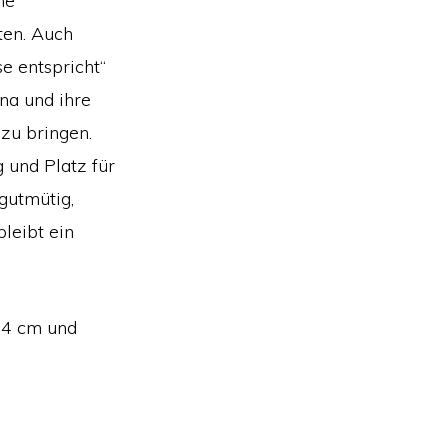
ne“
ten. Auch
e entspricht“
na und ihre
 zu bringen.
 und Platz für
 gutmütig,
bleibt ein
 64 cm und