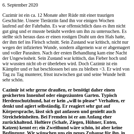
6. September 2020
Cazimir ist ein ca. 12 Monate alter Rüde mit einer traurigen
Geschichte. Unsere Tierärztin fand ihn vor einigen Wochen
laufend auf der Fahrbahn. Es war offensichtlich dass es ihm nicht
gut ging und er musste betäubt werden um ihn zu untersuchen. Es
stellte sich heraus dass er einen rostigen Draht um den Hals hatte,
der ihm tief ins Fleisch schnitt. Sein Zustand war kritisch, nicht nur
wegen der infizierten Wunde, sondern allgemein war er abgemagert
und voller Parasiten. Nach der ersten Behandlung kam eine Nacht
der Ungewissheit. Sein Zustand war kritisch, das Fieber hoch und
wir wussten nicht ob er überleben wird. Doch Cazimir ist ein
Kämpfer und er hat beschlossen bei uns zu bleiben <3. Er wird von
Tag zu Tag munterer, frisst inzwischen gut und seine Wunde heilt
sehr schön.
Cazimir ist sehr gerne draußen, er benötigt daher einen
gesicherten Innenhof oder eingezäunten Garten. Typisch
Herdenschutzhund, hat er kein „will to please“ Verhalten, er
denkt und agiert selbständig. Er reagiert sehr gut auf
Körpersprache, lässt sich gut anfassen und genießt auch
Streicheleinheiten. Bei Fremden ist er am Anfang eher
zurückhaltend. Hoftiere (Schafe, Ziegen, Hühner, Enten,
Katzen) kennt er; ein Zweithund wäre schön, ist aber keine
Bedingung. Wir wünschen uns ein neues Zuhause für ihn, in