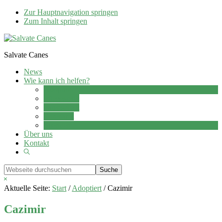
Zur Hauptnavigation springen
Zum Inhalt springen
Salvate Canes
News
Wie kann ich helfen?
Adoption
Pflegestelle
Patenschaft
Ehrenamt
Spenden
Über uns
Kontakt
Show
Search
Webseite
durchsuchen
Hide
Search
Aktuelle Seite:
Start
/
Adoptiert
/
Cazimir
Cazimir