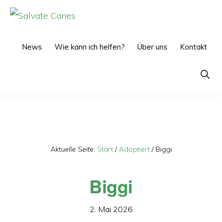
Zur
Zum
Hauptnavigation
Inhalt
SALVATE
CANES
springen
springen
News
Wie kann ich helfen?
Über uns
Kontakt
Show
Searc
Aktuelle Seite:
Start
/
Adoptiert
/
Biggi
Biggi
2. Mai 2026