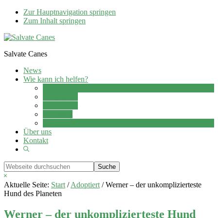
Zur Hauptnavigation springen
Zum Inhalt springen
Salvate Canes
News
Wie kann ich helfen?
Adoption
Pflegestelle
Patenschaft
Ehrenamt
Spenden
Über uns
Kontakt
Show
Search
Webseite
durchsuchen
Hide
Search
Aktuelle Seite:
Start
/
Adoptiert
/
Werner – der unkomplizierteste
Hund des Planeten
Werner – der unkomplizierteste Hund