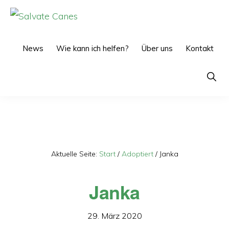
Zur
Zum
Hauptnavigation
Inhalt
SALVATE
CANES
springen
springen
News
Wie kann ich helfen?
Über uns
Kontakt
Show
Searc
Aktuelle Seite:
Start
/
Adoptiert
/
Janka
Janka
29. März 2020