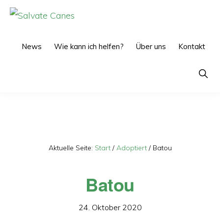
Zur
Zum
Hauptnavigation
Inhalt
SALVATE
CANES
springen
springen
News
Wie kann ich helfen?
Über uns
Kontakt
Show
Searc
Aktuelle Seite:
Start
/
Adoptiert
/
Batou
Batou
24. Oktober 2020