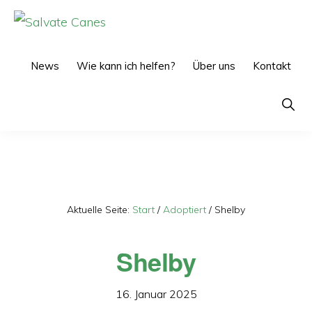
Zur
Zum
Hauptnavigation
Inhalt
SALVATE
CANES
springen
springen
News
Wie kann ich helfen?
Über uns
Kontakt
Show
Searc
Aktuelle Seite:
Start
/
Adoptiert
/
Shelby
Shelby
16. Januar 2025