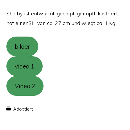
Shelby ist entwurmt, gechipt, geimpft, kastriert,
hat einenSH von ca. 27 cm und wiegt ca. 4 Kg.
bilder
video 1
Video 2
Adoptiert
© 2009–2026 Salvate Canes e.V. |
Impressum
|
Datenschutz