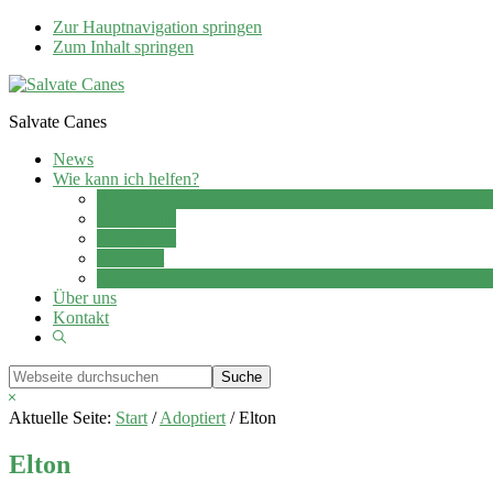
Zur Hauptnavigation springen
Zum Inhalt springen
Salvate Canes
News
Wie kann ich helfen?
Adoption
Pflegestelle
Patenschaft
Ehrenamt
Spenden
Über uns
Kontakt
Show
Search
Webseite
durchsuchen
Hide
Search
Aktuelle Seite:
Start
/
Adoptiert
/
Elton
Elton