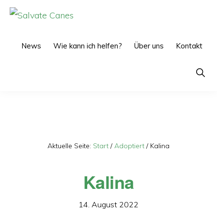
Zur
Zum
Hauptnavigation
Inhalt
SALVATE
CANES
springen
springen
News
Wie kann ich helfen?
Über uns
Kontakt
Show
Searc
Aktuelle Seite:
Start
/
Adoptiert
/
Kalina
Kalina
14. August 2022