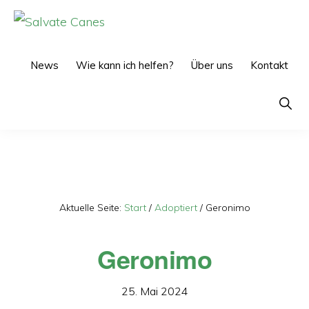
Zur
Zum
Hauptnavigation
Inhalt
SALVATE
CANES
springen
springen
News
Wie kann ich helfen?
Über uns
Kontakt
Show
Searc
Aktuelle Seite:
Start
/
Adoptiert
/
Geronimo
Geronimo
25. Mai 2024