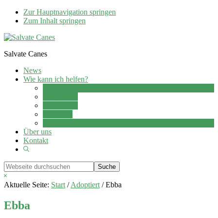
Zur Hauptnavigation springen
Zum Inhalt springen
Salvate Canes
News
Wie kann ich helfen?
Adoption
Pflegestelle
Patenschaft
Ehrenamt
Spenden
Über uns
Kontakt
Show
Search
Webseite
durchsuchen
Hide
Search
Aktuelle Seite:
Start
/
Adoptiert
/
Ebba
Ebba