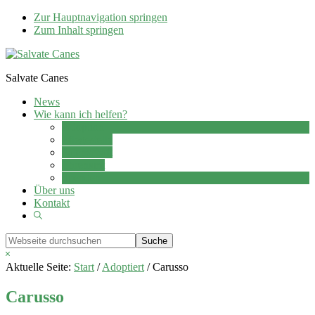
Zur Hauptnavigation springen
Zum Inhalt springen
Salvate Canes
News
Wie kann ich helfen?
Adoption
Pflegestelle
Patenschaft
Ehrenamt
Spenden
Über uns
Kontakt
Show
Search
Webseite
durchsuchen
Hide
Search
Aktuelle Seite:
Start
/
Adoptiert
/
Carusso
Carusso