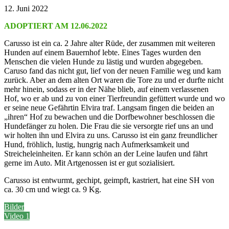
12. Juni 2022
ADOPTIERT AM 12.06.2022
Carusso ist ein ca. 2 Jahre alter Rüde, der zusammen mit weiteren
Hunden auf einem Bauernhof lebte. Eines Tages wurden den
Menschen die vielen Hunde zu lästig und wurden abgegeben.
Caruso fand das nicht gut, lief von der neuen Familie weg und kam
zurück. Aber an dem alten Ort waren die Tore zu und er durfte nicht
mehr hinein, sodass er in der Nähe blieb, auf einem verlassenen
Hof, wo er ab und zu von einer Tierfreundin gefüttert wurde und wo
er seine neue Gefährtin Elvira traf. Langsam fingen die beiden an
„ihren“ Hof zu bewachen und die Dorfbewohner beschlossen die
Hundefänger zu holen. Die Frau die sie versorgte rief uns an und
wir holten ihn und Elvira zu uns. Carusso ist ein ganz freundlicher
Hund, fröhlich, lustig, hungrig nach Aufmerksamkeit und
Streicheleinheiten. Er kann schön an der Leine laufen und fährt
gerne im Auto. Mit Artgenossen ist er gut sozialisiert.
Carusso ist entwurmt, gechipt, geimpft, kastriert, hat eine SH von
ca. 30 cm und wiegt ca. 9 Kg.
Bilder
Video 1