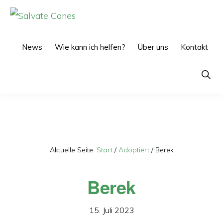
Zur
Zum
Hauptnavigation
Inhalt
SALVATE
CANES
springen
springen
News
Wie kann ich helfen?
Über uns
Kontakt
Show
Searc
Aktuelle Seite:
Start
/
Adoptiert
/
Berek
Berek
15. Juli 2023