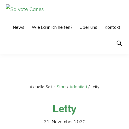
Zur
Zum
Hauptnavigation
Inhalt
SALVATE
CANES
springen
springen
News
Wie kann ich helfen?
Über uns
Kontakt
Show
Searc
Aktuelle Seite:
Start
/
Adoptiert
/
Letty
Letty
21. November 2020