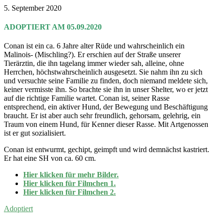
5. September 2020
ADOPTIERT AM 05.09.2020
Conan ist ein ca. 6 Jahre alter Rüde und wahrscheinlich ein
Malinois- (Mischling?). Er erschien auf der Straße unserer
Tierärztin, die ihn tagelang immer wieder sah, alleine, ohne
Herrchen, höchstwahrscheinlich ausgesetzt. Sie nahm ihn zu sich
und versuchte seine Familie zu finden, doch niemand meldete sich,
keiner vermisste ihn. So brachte sie ihn in unser Shelter, wo er jetzt
auf die richtige Familie wartet. Conan ist, seiner Rasse
entsprechend, ein aktiver Hund, der Bewegung und Beschäftigung
braucht. Er ist aber auch sehr freundlich, gehorsam, gelehrig, ein
Traum von einem Hund, für Kenner dieser Rasse. Mit Artgenossen
ist er gut sozialisiert.
Conan ist entwurmt, gechipt, geimpft und wird demnächst kastriert.
Er hat eine SH von ca. 60 cm.
Hier klicken für mehr Bilder.
Hier klicken für Filmchen 1.
Hier klicken für Filmchen 2.
Adoptiert