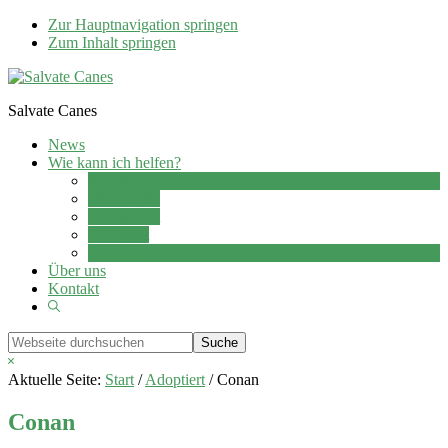
Zur Hauptnavigation springen
Zum Inhalt springen
Salvate Canes
News
Wie kann ich helfen?
Adoption
Pflegestelle
Patenschaft
Ehrenamt
Spenden
Über uns
Kontakt
Show
Search
Webseite
durchsuchen
Hide
Search
Aktuelle Seite:
Start
/
Adoptiert
/
Conan
Conan